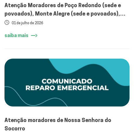
Atenção Moradores de Poço Redondo (sede e
povoados), Monte Alegre (sede e povoados),
zona rural de Porto da Folha e zona rural
01 de julho de 2026
deGlória
saiba mais
Atenção moradores de Nossa Senhora do
Socorro