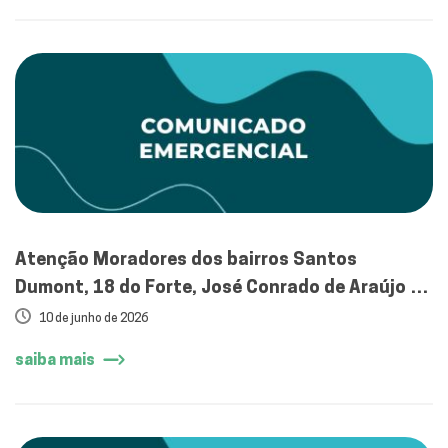
Atenção Moradores dos bairros Santos
Dumont, 18 do Forte, José Conrado de Araújo e
Siqueira Campos em Aracaju
10 de junho de 2026
saiba mais