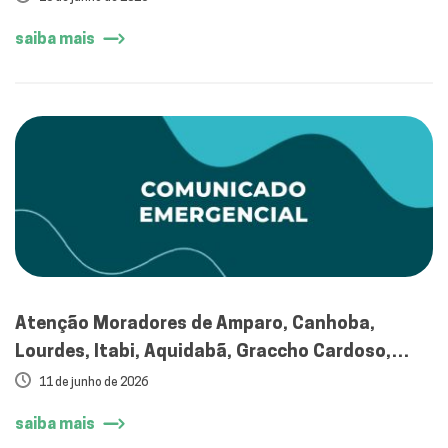
saiba mais
Atenção Moradores de Amparo, Canhoba,
Lourdes, Itabi, Aquidabã, Graccho Cardoso,
Cumbe, Feira Nova, Gararu e Dores
11 de junho de 2026
saiba mais