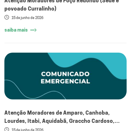
Atenção Moradores de Poço Redondo (Sede e
povoado Curralinho)
15 de junho de 2026
saiba mais
Atenção Moradores de Amparo, Canhoba,
Lourdes, Itabi, Aquidabã, Graccho Cardoso,
Cumbe, Feira Nova, Povoados de Gararu e Dores
15 de junho de 2026