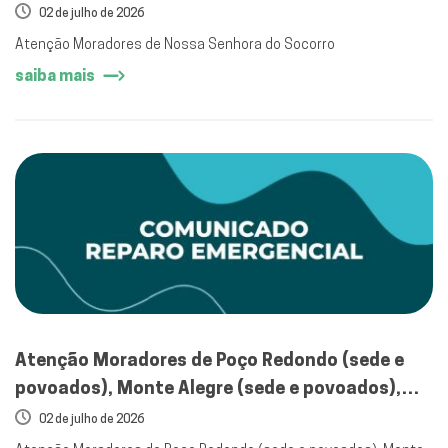
02 de julho de 2026
Atenção Moradores de Nossa Senhora do Socorro
saiba mais
Atenção Moradores de Poço Redondo (sede e
povoados), Monte Alegre (sede e povoados),
zona rural de Porto da Folha e zona rural de
02 de julho de 2026
Glória