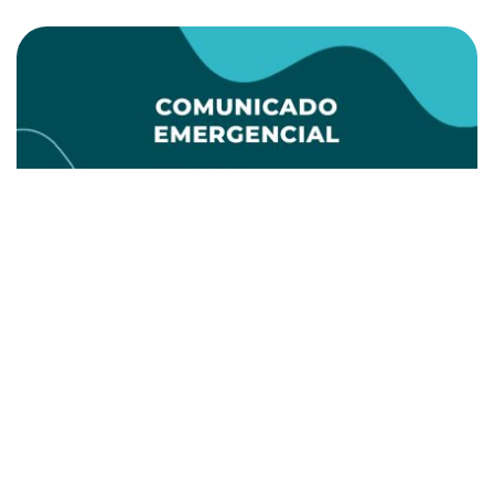
Atenção Moradores das cidades Riachão do
Dantas e Lagarto
18 de junho de 2026
saiba mais