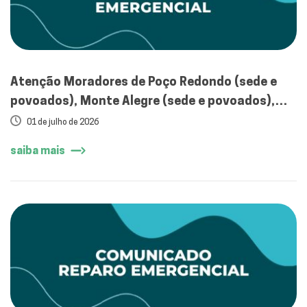
Atenção Moradores de Poço Redondo (sede e
povoados), Monte Alegre (sede e povoados),
zona rural de Porto da Folha e zona rural
01 de julho de 2026
deGlória
saiba mais