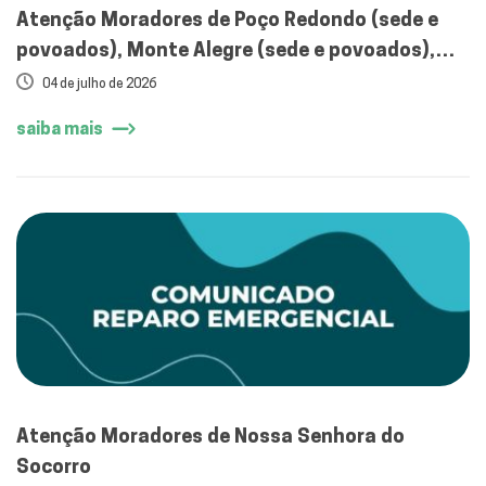
Atenção Moradores de Poço Redondo (sede e
povoados), Monte Alegre (sede e povoados),
zona rural de Porto da Folha e zona rural de
04 de julho de 2026
Glória
saiba mais
Atenção Moradores de Nossa Senhora do
Socorro