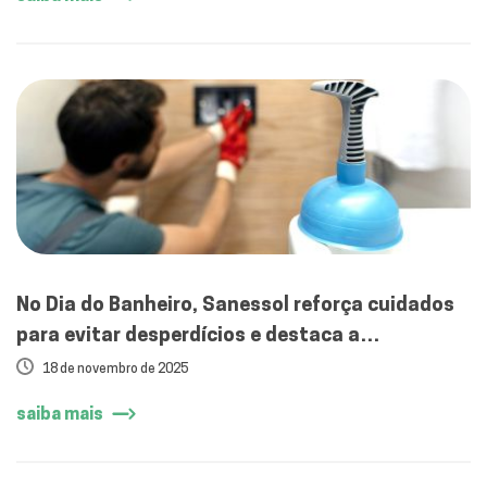
No Dia do Banheiro, Sanessol reforça cuidados
para evitar desperdícios e destaca a
importância de comunicar vazamentos internos
18 de novembro de 2025
saiba mais