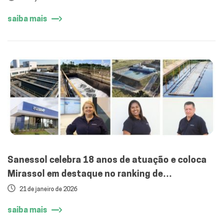
saiba mais
Sanessol celebra 18 anos de atuação e coloca
Mirassol em destaque no ranking de
saneamento
21 de janeiro de 2026
saiba mais