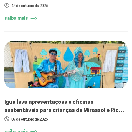
sustentabilidade
14 de outubro de 2025
saiba mais
Iguá leva apresentações e oficinas
sustentáveis para crianças de Mirassol e Rio
Preto
07 de outubro de 2025
saiba mais