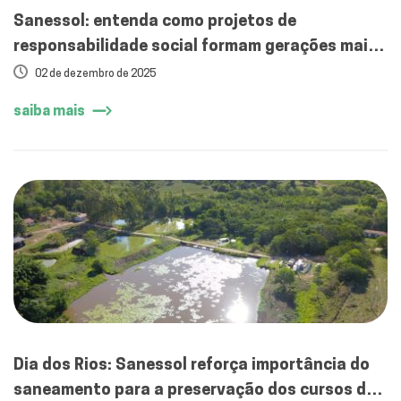
Sanessol: entenda como projetos de
responsabilidade social formam gerações mais
conscientes em Mirassol
02 de dezembro de 2025
saiba mais
Dia dos Rios: Sanessol reforça importância do
saneamento para a preservação dos cursos d