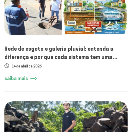
Rede de esgoto e galeria pluvial: entenda a
diferença e por que cada sistema tem uma
função essencial
14 de abril de 2026
saiba mais