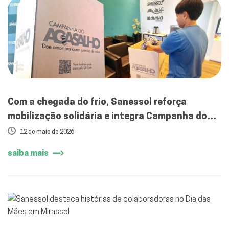
Com a chegada do frio, Sanessol reforça
mobilização solidária e integra Campanha do
Agasalho 2026 em Mirassol
12 de maio de 2026
saiba mais