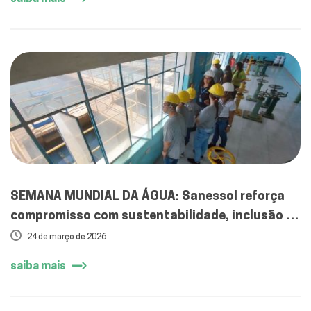
SEMANA MUNDIAL DA ÁGUA: Sanessol reforça
compromisso com sustentabilidade, inclusão e
educação ambiental em Mirassol
24 de março de 2026
saiba mais