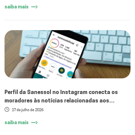
saiba mais
Perfil da Sanessol no Instagram conecta os
moradores às notícias relacionadas aos
serviços de água e esgoto
17 de julho de 2026
saiba mais