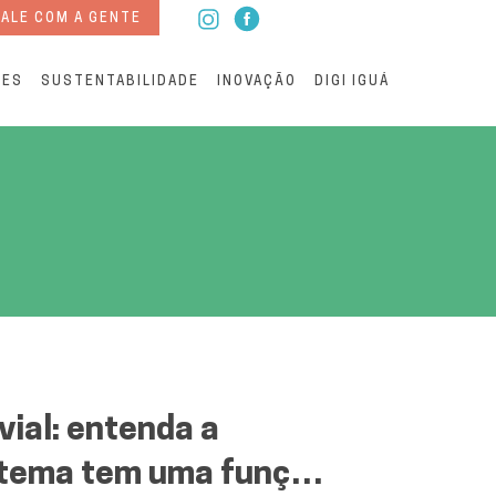
ALE COM A GENTE
RES
SUSTENTABILIDADE
INOVAÇÃO
DIGI IGUÁ
vial: entenda a
istema tem uma função