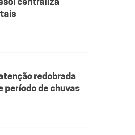
ssol centraliza
tais
 atenção redobrada
e período de chuvas