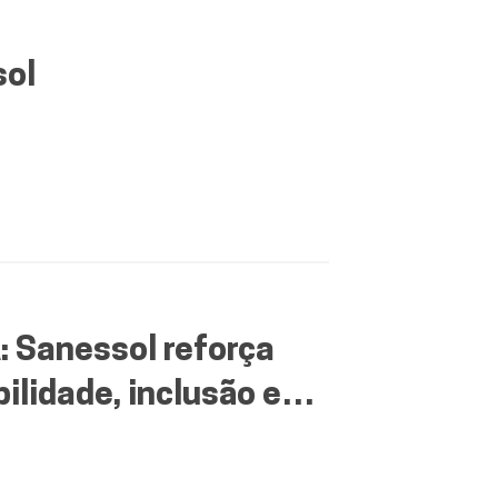
sol
Sanessol reforça
lidade, inclusão e
assol