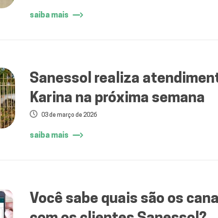
saiba mais
Sanessol realiza atendiment
Karina na próxima semana
03 de março de 2026
saiba mais
Você sabe quais são os can
com os clientes Sanessol?