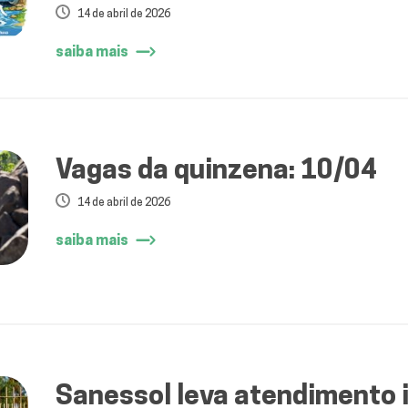
essencial
14 de abril de 2026
saiba mais
Vagas da quinzena: 10/04
14 de abril de 2026
saiba mais
Sanessol leva atendimento i