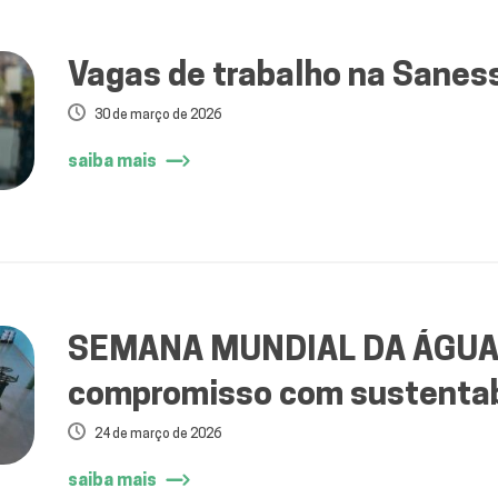
Vagas de trabalho na Sanes
30 de março de 2026
saiba mais
SEMANA MUNDIAL DA ÁGUA: 
compromisso com sustentabi
educação ambiental em Mir
24 de março de 2026
saiba mais