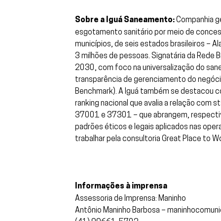
Sobre a Iguá Saneamento:
Companhia ge
esgotamento sanitário por meio de concess
municípios, de seis estados brasileiros – 
3 milhões de pessoas. Signatária da Rede B
2030, com foco na universalização do sane
transparência de gerenciamento do negócio.
Benchmark). A Iguá também se destacou co
ranking nacional que avalia a relação com s
37001 e 37301 – que abrangem, respectiv
padrões éticos e legais aplicados nas ope
trabalhar pela consultoria Great Place to
Informações à imprensa
Assessoria de Imprensa: Maninho
Antônio Maninho Barbosa – maninhocomu