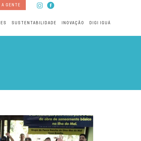
 A GENTE
RES
SUSTENTABILIDADE
INOVAÇÃO
DIGI IGUÁ
via para o sistema de col