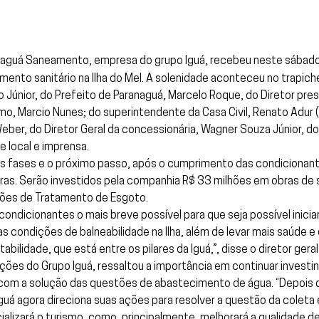
anaguá Saneamento, empresa do grupo Iguá, recebeu neste sábado,
nto sanitário na Ilha do Mel. A solenidade aconteceu no trapich
Júnior, do Prefeito de Paranaguá, Marcelo Roque, do Diretor presi
o, Marcio Nunes; do superintendente da Casa Civil, Renato Adur (R
ber, do Diretor Geral da concessionária, Wagner Souza Júnior, do D
 local e imprensa.
 fases e o próximo passo, após o cumprimento das condicionante
 obras. Serão investidos pela companhia R$ 33 milhões em obras
ções de Tratamento de Esgoto.
ndicionantes o mais breve possível para que seja possível inicia
 condições de balneabilidade na Ilha, além de levar mais saúde e 
ilidade, que está entre os pilares da Iguá,”, disse o diretor ge
ções do Grupo Iguá, ressaltou a importância em continuar investi
 com a solução das questões de abastecimento de água. “Depois d
a Iguá agora direciona suas ações para resolver a questão da colet
cializará o turismo, como, principalmente, melhorará a qualidade d