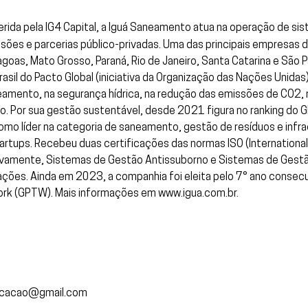
rida pela IG4 Capital, a Iguá Saneamento atua na operação de s
ões e parcerias público-privadas. Uma das principais empresas d
Alagoas, Mato Grosso, Paraná, Rio de Janeiro, Santa Catarina e Sã
rasil do Pacto Global (iniciativa da Organização das Nações Unida
amento, na segurança hídrica, na redução das emissões de CO2, 
 Por sua gestão sustentável, desde 2021 figura no ranking do GR
mo líder na categoria de saneamento, gestão de resíduos e infr
tartups. Recebeu duas certificações das normas ISO (International
amente, Sistemas de Gestão Antissuborno e Sistemas de Gestão
rações. Ainda em 2023, a companhia foi eleita pelo 7° ano conse
 Work (GPTW). Mais informações em www.igua.com.br.
nicacao@gmail.com