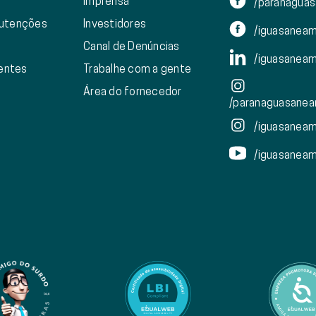
Imprensa
/paranagua
nutenções
Investidores
/iguasanea
Canal de Denúncias
/iguasanea
ientes
Trabalhe com a gente
Área do fornecedor
/paranaguasanea
/iguasanea
/iguasanea