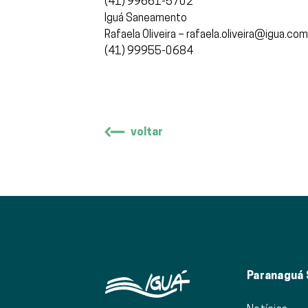
(41) 99661-5702
Iguá Saneamento
Rafaela Oliveira – rafaela.oliveira@igua.com
(41) 99955-0684
voltar
Paranaguá