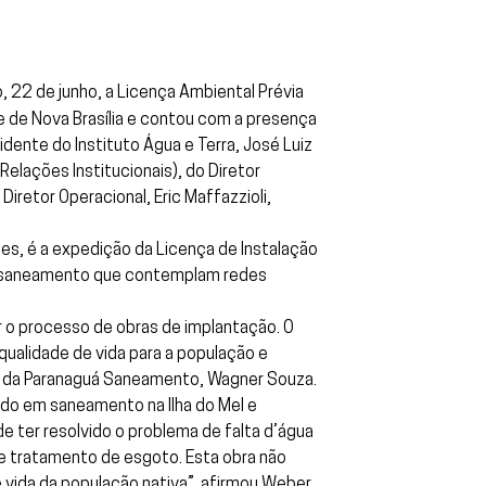
 22 de junho, a Licença Ambiental Prévia
e de Nova Brasília e contou com a presença
dente do Instituto Água e Terra, José Luiz
elações Institucionais), do Diretor
iretor Operacional, Eric Maffazzioli,
s, é a expedição da Licença de Instalação
 de saneamento que contemplam redes
r o processo de obras de implantação. O
qualidade de vida para a população e
ral da Paranaguá Saneamento, Wagner Souza.
ndo em saneamento na Ilha do Mel e
e ter resolvido o problema de falta d’água
a e tratamento de esgoto. Esta obra não
e vida da população nativa”, afirmou Weber.