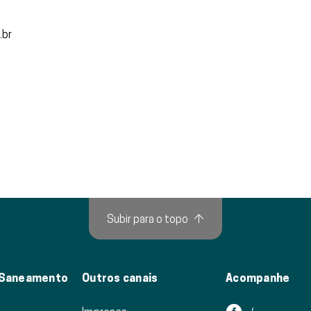
.br
Subir para o topo
↑
 Saneamento
Outros canais
Acompanhe