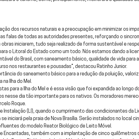
ação dos recursos naturais e a preocupação em minimizar os impa
as falas de todas as autoridades presentes, reforçando o sincro
 obras iniciarem, tudo seja realizado de forma sustentável e res
l e para o Litoral do Estado como um todo. Nós estamos dando a li
entável do Brasil, com saneamento básico, qualidade de vida para a
ecurso nos restaurantes e pousadas”, destacou Ratinho Junior.
tância do saneamento básico para a redução da poluição, valoriz
 na Ilha do Mel.
stas para a Ilha do Mel e é essa visão que foi expandida ao longo
os nesse dia tão importante para os nativos. Os moradores merec
arcelo Roque.
nstalação (LI), quando o cumprimento das condicionantes da Licen
 iniciará pela praia de Nova Brasília. Serão instalados no local 
efluentes do modelo Reator Biológico de Leito Móvel.
de Encantadas, também com a implantação de cinco quilômetros d