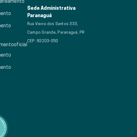
saneamento
Sede Administrativa
mento
Paranaguá
Rua Vieira dos Santos 333,
mento
Campo Grande, Paranaguá, PR
CEP: 83203-050
mentooficial
mento
mento