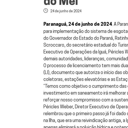
do Mel
24 de junho de 2024
Paranaguá, 24 de junho de 2024
. A Par
para implementação do sistema de esgotame
do Governador do Estado do Paraná, Ratinho 
Scroccaro, do secretário estadual do Turism
Executivo de Operações da Iguá, Péricles We
demais autoridades, lideranças, comunidade
O processo de licenciamento tem mais duas
(LI), documento que autoriza o início das
coletoras, estações elevatórias e as Esta
“Temos como objetivo o cumprimento das co
investimento em saneamento irá melhorar as
reforçar nosso compromisso com a sustentab
Péricles Weber, Diretor Executivo de Opera
relembrou que o primeiro passo já foi dado
na Ilha, que era uma reivindicação antiga, 
apenas eliminará a poluição hídrica e poten