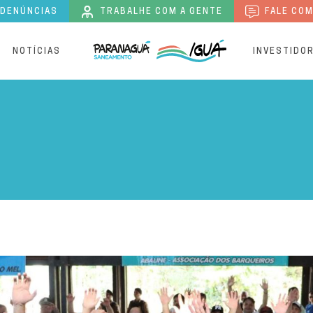
 DENÚNCIAS
TRABALHE COM A GENTE
FALE COM
S
NOTÍCIAS
INVESTIDO
ebe Licença Ambiental Pré