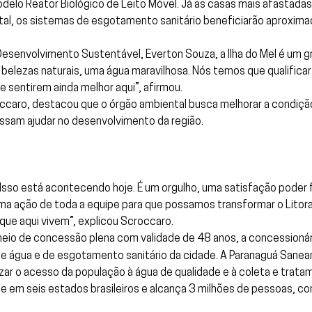
elo Reator Biológico de Leito Móvel. Já as casas mais afastadas
tal, os sistemas de esgotamento sanitário beneficiarão aproxim
esenvolvimento Sustentável, Everton Souza, a Ilha do Mel é um g
m belezas naturais, uma água maravilhosa. Nós temos que qualifica
e sentirem ainda melhor aqui”, afirmou.
occaro, destacou que o órgão ambiental busca melhorar a condiçã
ssam ajudar no desenvolvimento da região.
. Isso está acontecendo hoje. É um orgulho, uma satisfação poder
 uma ação de toda a equipe para que possamos transformar o Litoral 
que aqui vivem”, explicou Scroccaro.
eio de concessão plena com validade de 48 anos, a concessionár
 água e de esgotamento sanitário da cidade. A Paranaguá Sane
izar o acesso da população à água de qualidade e à coleta e trat
e em seis estados brasileiros e alcança 3 milhões de pessoas, 