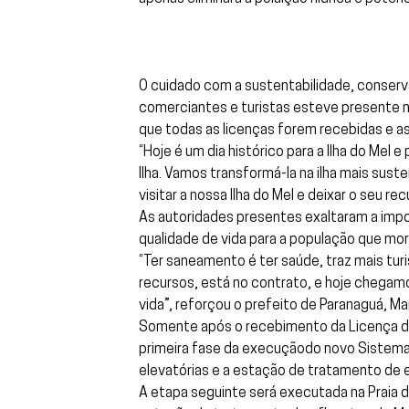
O cuidado com a sustentabilidade, conserv
comerciantes e turistas esteve presente n
que todas as licenças forem recebidas e as
“Hoje é um dia histórico para a Ilha do Me
Ilha. Vamos transformá-la na ilha mais sust
visitar a nossa Ilha do Mel e deixar o seu r
As autoridades presentes exaltaram a impor
qualidade de vida para a população que mora
“Ter saneamento é ter saúde, traz mais turi
recursos, está no contrato, e hoje chegam
vida”, reforçou o prefeito de Paranaguá, M
Somente após o recebimento da Licença de I
primeira fase da execuçãodo novo Sistema se
elevatórias e a estação de tratamento de 
A etapa seguinte será executada na Praia 