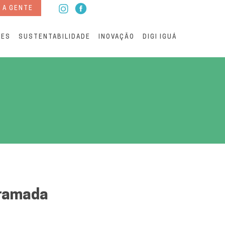
 A GENTE
RES
SUSTENTABILIDADE
INOVAÇÃO
DIGI IGUÁ
a em Paranaguá Saneament
gramada