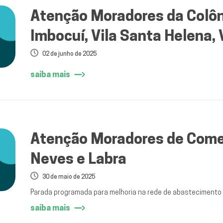
Atenção Moradores da Colôn
Imbocuí, Vila Santa Helena, 
Iguaçu
02 de junho de 2025
saiba mais
Atenção Moradores de Comer
Neves e Labra
30 de maio de 2025
Parada programada para melhoria na rede de abastecimento
saiba mais