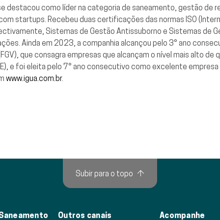
se destacou como líder na categoria de saneamento, gestão de r
o com startups. Recebeu duas certificações das normas ISO (Intern
ctivamente, Sistemas de Gestão Antissuborno e Sistemas de Ge
rações. Ainda em 2023, a companhia alcançou pelo 3° ano consecut
FGV), que consagra empresas que alcançam o nível mais alto de qu
), e foi eleita pelo 7° ano consecutivo como excelente empresa p
em
www.igua.com.br
.
Subir para o topo
↑
 Saneamento
Outros canais
Acompanhe