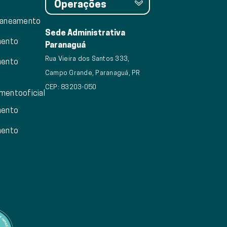
saneamento
Sede Administrativa
mento
Paranaguá
Rua Vieira dos Santos 333,
mento
Campo Grande, Paranaguá, PR
CEP: 83203-050
mentooficial
mento
mento