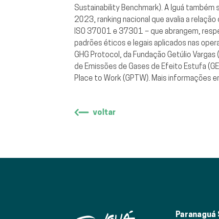
Sustainability Benchmark). A Iguá também 
2023, ranking nacional que avalia a relaçã
ISO 37001 e 37301 – que abrangem, respe
padrões éticos e legais aplicados nas ope
GHG Protocol, da Fundação Getúlio Vargas (
de Emissões de Gases de Efeito Estufa (GEE
Place to Work (GPTW). Mais informações 
voltar
Paranaguá