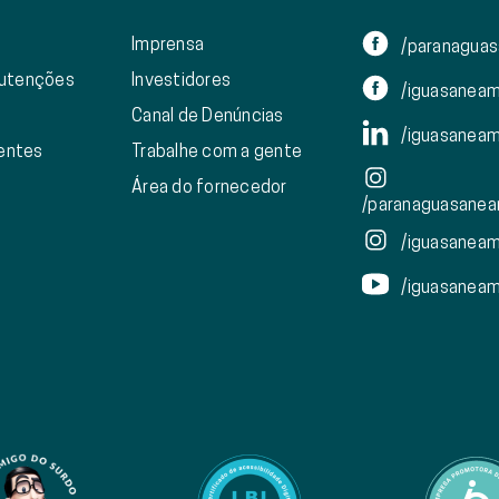
Imprensa
/paranagua
nutenções
Investidores
/iguasanea
Canal de Denúncias
/iguasanea
ientes
Trabalhe com a gente
Área do fornecedor
/paranaguasanea
/iguasanea
/iguasanea