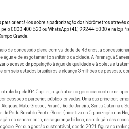
 para orientá-los sobre a padronização dos hidrômetros através 
, pelo 0800 400 520 ou WhatsApp (41) 99244-5030 e na loja físi
 Campo Grande.
eio de concessão plena com validade de 48 anos, a concessionár
 água e de esgotamento sanitário da cidade. A Paranaguá Sane
izar o acesso da população à água de qualidade e à coleta e trat
e em seis estados brasileiros e alcança 3 milhões de pessoas, 
trolada pela IG4 Capital, a Iguá atua no gerenciamento e na op
concessões e parcerias público-privadas. Uma das principais emp
 – Alagoas, Mato Grosso, Paraná, Rio de Janeiro, Santa Catarina e
a da Rede Brasil do Pacto Global (iniciativa da Organização das N
ação do saneamento, na segurança hídrica, na redução das emis
negócio. Por sua gestão sustentável, desde 2021 figura no rankin