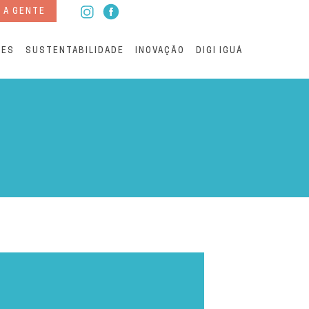
 A GENTE
RES
SUSTENTABILIDADE
INOVAÇÃO
DIGI IGUÁ
a de solicitar a instalaç