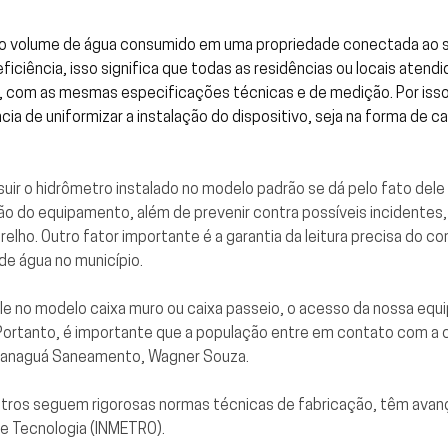
a o volume de água consumido em uma propriedade conectada ao si
eficiência, isso significa que todas as residências ou locais aten
o, com as mesmas especificações técnicas e de medição. Por is
cia de uniformizar a instalação do dispositivo, seja na forma de ca
ir o hidrômetro instalado no modelo padrão se dá pelo fato dele 
nção do equipamento, além de prevenir contra possíveis incidente
elho. Outro fator importante é a garantia da leitura precisa do c
de água no município.
e no modelo caixa muro ou caixa passeio, o acesso da nossa equipe
o. Portanto, é importante que a população entre em contato com a 
Paranaguá Saneamento, Wagner Souza.
tros seguem rigorosas normas técnicas de fabricação, têm avanç
 e Tecnologia (INMETRO).