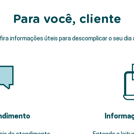
Para você, cliente
ira informações úteis para descomplicar o seu dia 
endimento
Informaç
ais de atendimento
Entenda a leitu