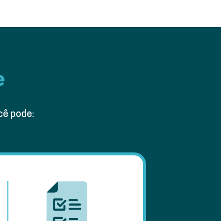
e
cê pode: