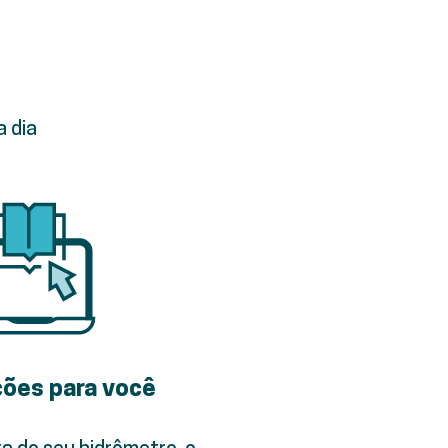
a dia
ões para você
ra do seu hidrômetro, o