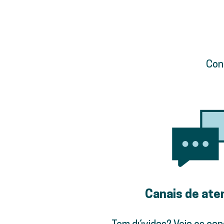
Conf
Canais de at
Tem dúvidas? Veja os can