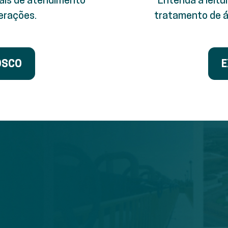
erações.
tratamento de á
OSCO
E