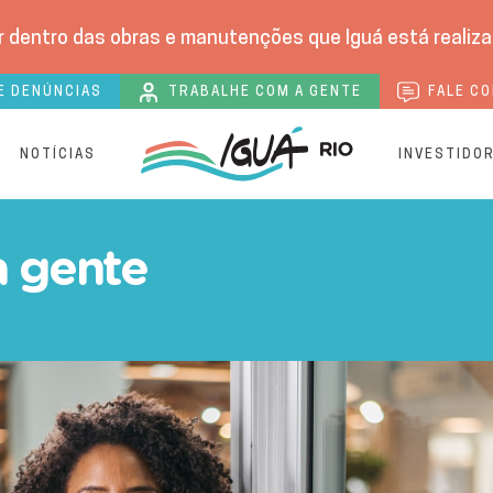
 dentro das obras e manutenções que Iguá está realizan
E DENÚNCIAS
TRABALHE COM A GENTE
FALE CO
S
NOTÍCIAS
INVESTIDO
peração em Iguá Rio
a gente