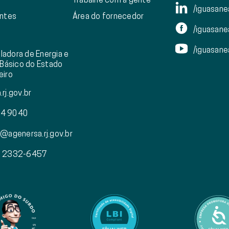
/iguasan
entes
Área do fornecedor
/iguasan
/iguasan
ladora de Energia e
Básico do Estado
eiro
rj.gov.br
4 9040
@agenersa.rj.gov.br
) 2332-6457