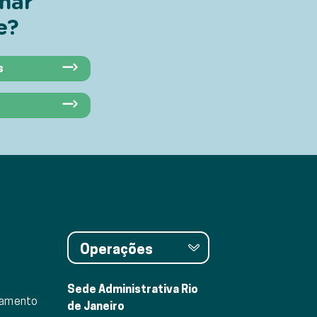
har
e?
s
Operações
Sede Administrativa Rio
eamento
de Janeiro