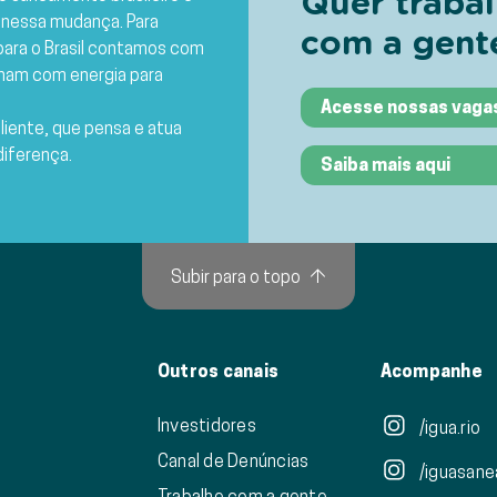
Quer trabal
 nessa mudança. Para
com a gent
ara o Brasil contamos com
lham com energia para
Acesse nossas vaga
iliente, que pensa e atua
diferença.
Saiba mais aqui
Subir para o topo
↑
Outros canais
Acompanhe
Investidores
/igua.rio
Canal de Denúncias
/iguasan
Trabalhe com a gente