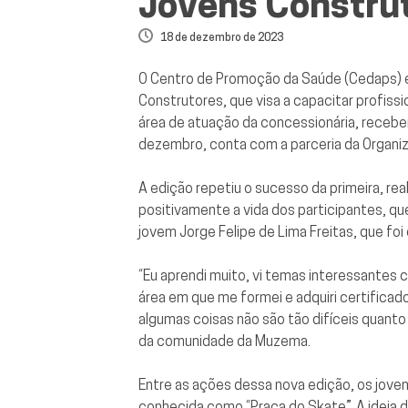
Jovens Constru
18 de dezembro de 2023
O Centro de Promoção da Saúde (Cedaps) e
Construtores, que visa a capacitar profis
área de atuação da concessionária, recebe
dezembro, conta com a parceria da Organi
A edição repetiu o sucesso da primeira, r
positivamente a vida dos participantes, qu
jovem Jorge Felipe de Lima Freitas, que foi
“Eu aprendi muito, vi temas interessantes 
área em que me formei e adquiri certificad
algumas coisas não são tão difíceis quant
da comunidade da Muzema.
Entre as ações dessa nova edição, os joven
conhecida como “Praça do Skate”. A ideia d