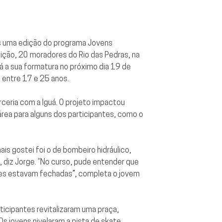
is uma edição do programa Jovens
ição, 20 moradores do Rio das Pedras, na
 a sua formatura no próximo dia 19 de
 entre 17 e 25 anos.
ceria com a Iguá. O projeto impactou
área para alguns dos participantes, como o
is gostei foi o de bombeiro hidráulico,
, diz Jorge. “No curso, pude entender que
ntes estavam fechadas”, completa o jovem
ticipantes revitalizaram uma praça,
s jovens nivelaram a pista de skate,