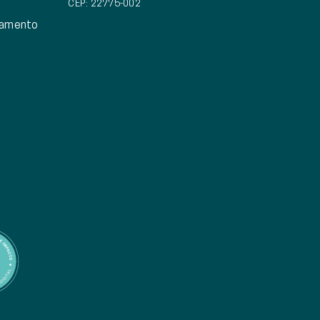
CEP: 22775-002
eamento