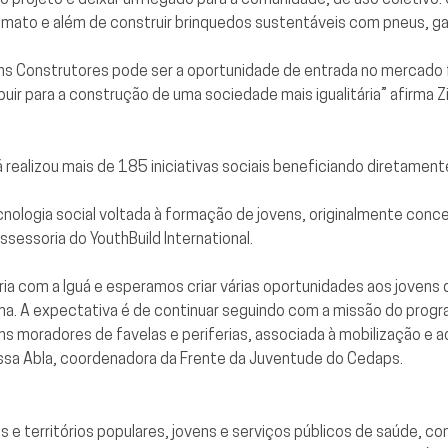
mato e além de construir brinquedos sustentáveis com pneus, gar
ns Construtores pode ser a oportunidade de entrada no mercado 
uir para a construção de uma sociedade mais igualitária” afirma Z
á realizou mais de 185 iniciativas sociais beneficiando diretamen
ologia social voltada à formação de jovens, originalmente conce
sessoria do YouthBuild International.
ria com a Iguá e esperamos criar várias oportunidades aos jovens
. A expectativa é de continuar seguindo com a missão do program
ns moradores de favelas e periferias, associada à mobilização e 
ssa Abla, coordenadora da Frente da Juventude do Cedaps.
e territórios populares, jovens e serviços públicos de saúde, co