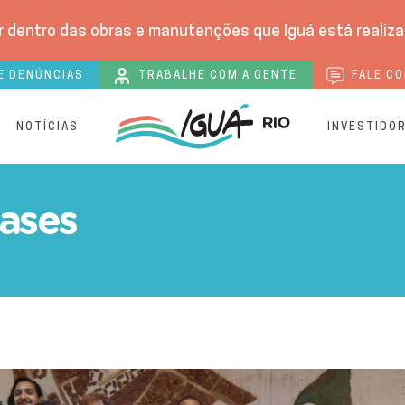
 dentro das obras e manutenções que Iguá está realizan
E DENÚNCIAS
TRABALHE COM A GENTE
FALE CO
S
NOTÍCIAS
INVESTIDO
eases