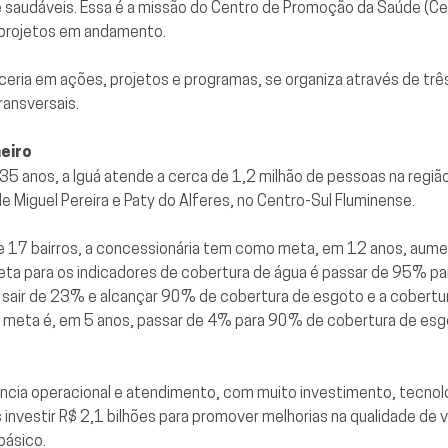
as e saudáveis. Essa é a missão do Centro de Promoção da Saúde (
 projetos em andamento.
ceria em ações, projetos e programas, se organiza através de tr
ransversais.
neiro
 anos, a Iguá atende a cerca de 1,2 milhão de pessoas na região 
de Miguel Pereira e Paty do Alferes, no Centro-Sul Fluminense.
de 17 bairros, a concessionária tem como meta, em 12 anos, aumen
a para os indicadores de cobertura de água é passar de 95% par
 sair de 23% e alcançar 90% de cobertura de esgoto e a cobertu
a meta é, em 5 anos, passar de 4% para 90% de cobertura de esg
ência operacional e atendimento, com muito investimento, tecnol
nvestir R$ 2,1 bilhões para promover melhorias na qualidade de 
básico.