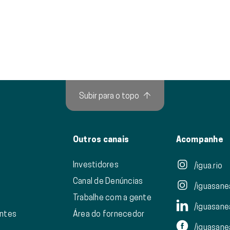
Subir para o topo
↑
Outros canais
Acompanhe
Investidores
/igua.rio
Canal de Denúncias
/iguasan
Trabalhe com a gente
/iguasan
entes
Área do fornecedor
/iguasan