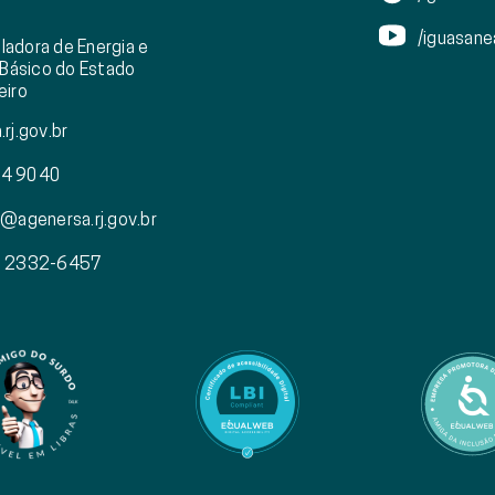
/iguasan
ladora de Energia e
Básico do Estado
eiro
rj.gov.br
4 9040
@agenersa.rj.gov.br
) 2332-6457