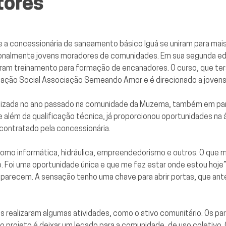
tores
 a concessionária de saneamento básico Iguá se uniram para ma
sionalmente jovens moradores de comunidades. Em sua segunda ed
ram treinamento para formação de encanadores. O curso, que terá
zação Social Associação Semeando Amor e é direcionado a jovens
ealizada no ano passado na comunidade da Muzema, também em par
e além da qualificação técnica, já proporcionou oportunidades na 
 contratado pela concessionária.
como informática, hidráulica, empreendedorismo e outros. O que ma
o. Foi uma oportunidade única e que me fez estar onde estou hoje”
o parecem. A sensação tenho uma chave para abrir portas, que a
s realizaram algumas atividades, como o ativo comunitário. Os par
o projeto é deixar um legado para a comunidade, de uso coletivo. O