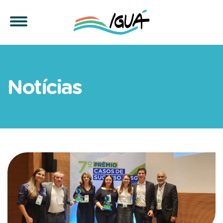
Iguá recebe prêmio Melhore
Notícias