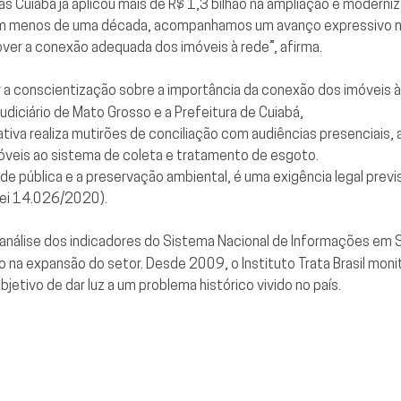
uas Cuiabá já aplicou mais de R$ 1,3 bilhão na ampliação e moder
 Em menos de uma década, acompanhamos um avanço expressivo na
r a conexão adequada dos imóveis à rede”, afirma.
r a conscientização sobre a importância da conexão dos imóveis 
Judiciário de Mato Grosso e a Prefeitura de Cuiabá,
ciativa realiza mutirões de conciliação com audiências presenciai
imóveis ao sistema de coleta e tratamento de esgoto.
úde pública e a preservação ambiental, é uma exigência legal prev
Lei 14.026/2020).
a análise dos indicadores do Sistema Nacional de Informações em 
 na expansão do setor. Desde 2009, o Instituto Trata Brasil moni
jetivo de dar luz a um problema histórico vivido no país.