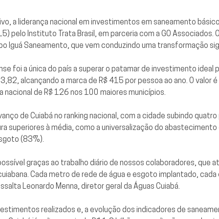
vo, a liderança nacional em investimentos em saneamento básico.
5) pelo Instituto Trata Brasil, em parceria com a GO Associados.
po Iguá Saneamento, que vem conduzindo uma transformação signi
e foi a única do país a superar o patamar de investimento ideal p
3,82, alcançando a marca de R$ 415 por pessoa ao ano. O valor 
ia nacional de R$ 126 nos 100 maiores municípios.
vanço de Cuiabá no ranking nacional, com a cidade subindo quatro
ura superiores à média, como a universalização do abastecimento
esgoto (83%).
ssível graças ao trabalho diário de nossos colaboradores, que 
uiabana. Cada metro de rede de água e esgoto implantado, cada 
ssalta Leonardo Menna, diretor geral da Águas Cuiabá.
nvestimentos realizados e, a evolução dos indicadores de saneame