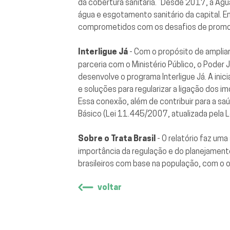
da cobertura sanitária. “Desde 2017, a Ág
água e esgotamento sanitário da capital.
comprometidos com os desafios de promove
Interligue Já
- Com o propósito de amplia
parceria com o Ministério Público, o Poder 
desenvolve o programa Interligue Já. A ini
e soluções para regularizar a ligação dos 
Essa conexão, além de contribuir para a sa
Básico (Lei 11.445/2007, atualizada pela 
Sobre o Trata Brasil
- O relatório faz um
importância da regulação e do planejamento
brasileiros com base na população, com o ob
voltar