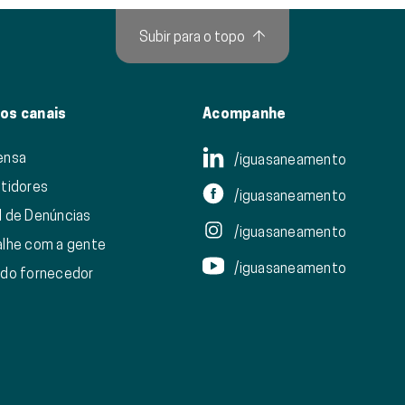
Subir para o topo
↑
os canais
Acompanhe
ensa
/iguasaneamento
stidores
/iguasaneamento
l de Denúncias
/iguasaneamento
alhe com a gente
/iguasaneamento
 do fornecedor