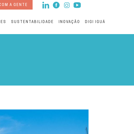
COM A GENTE
RES
SUSTENTABILIDADE
INOVAÇÃO
DIGI IGUÁ
ano seguido | Iguá SA