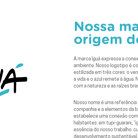
Nossa ma
origem d
A marca Iguá expressa a conex
ambiente. Nosso logotipo é c
estilizada em três cores: o ve
a vida e o azul remete à água
com a natureza e as raízes bras
Nosso nome é uma referência d
companhia e a elementos da bra
estabelece uma conexão com a
habitantes: em tupi-guarani, “
essência do nosso trabalho: c
desenvolvimento sustentável. I