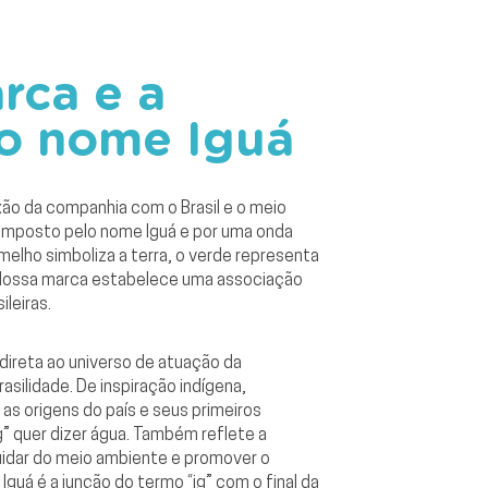
rca e a
o nome Iguá
ão da companhia com o Brasil e o meio
omposto pelo nome Iguá e por uma onda
rmelho simboliza a terra, o verde representa
. Nossa marca estabelece uma associação
ileiras.
ireta ao universo de atuação da
silidade. De inspiração indígena,
s origens do país e seus primeiros
ig” quer dizer água. Também reflete a
uidar do meio ambiente e promover o
guá é a junção do termo “ig” com o final da