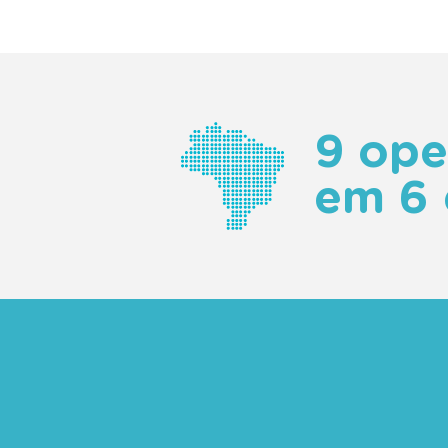
9 ope
em 6 