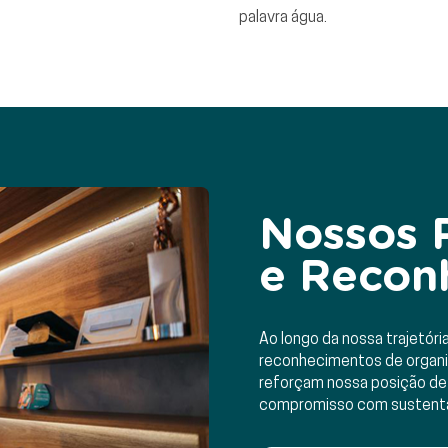
palavra água.
Nossos 
e Recon
Ao longo da nossa trajetór
reconhecimentos de organi
reforçam nossa posição de
compromisso com sustentab