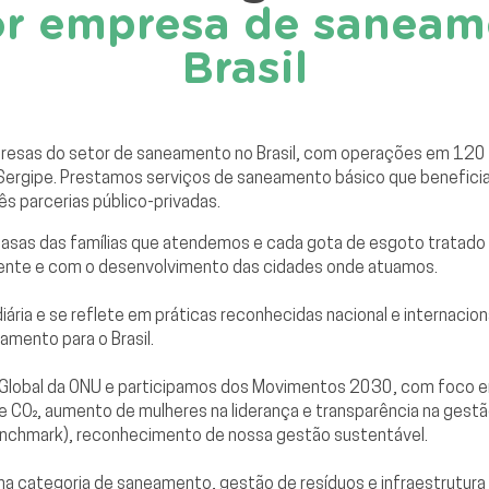
or empresa de saneam
Brasil
esas do setor de saneamento no Brasil, com operações em 120 m
 e Sergipe. Prestamos serviços de saneamento básico que benefi
s parcerias público-privadas.
 casas das famílias que atendemos e cada gota de esgoto tratad
ente e com o desenvolvimento das cidades onde atuamos.
ária e se reflete em práticas reconhecidas nacional e internac
amento para o Brasil.
o Global da ONU e participamos dos Movimentos 2030, com foco 
e CO₂, aumento de mulheres na liderança e transparência na gest
Benchmark), reconhecimento de nossa gestão sustentável.
a na categoria de saneamento, gestão de resíduos e infraestrutu