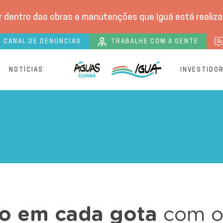
 dentro das obras e manutenções que Iguá está realizan
CANAL DE DENÚNCIAS
TRABALHE COM A GENTE
S
NOTÍCIAS
INVESTIDO
ação em Águas Cuiabá
o em cada gota
com o