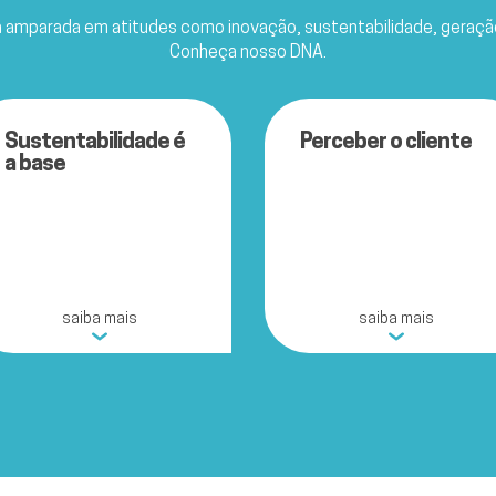
á amparada em atitudes como inovação, sustentabilidade, geração 
Conheça nosso DNA.
Sustentabilidade é
Perceber o cliente
a base
saiba mais
saiba mais