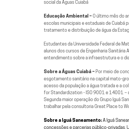
social da Águas Cuiabá
Educação Ambiental –
O último mês do a
escolas municipais e estaduais de Cuiabá p
tratamento e distribuição de água da Esta
Estudantes da Universidade Federal de Ma
alunos dos cursos de Engenharia Sanitária 
entendimento sobre a infraestrutura e o d
Sobre a Águas Cuiabá –
Por meio de conc
esgotamento sanitário na capital mato-gro
acesso da população a água tratada e a co
for Standardization - ISO 9001 e 14001 –
Segunda maior operação do Grupo Iguá San
trabalhar pela consultoria Great Place to 
Sobre a Iguá Saneamento:
A Iguá Sanea
concessões e parcerias público-privadas. U