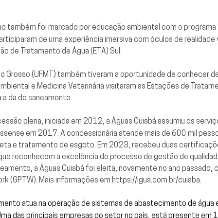
no também foi marcado por educação ambiental com o programa 
articiparam de uma experiência imersiva com óculos de realidade 
ção de Tratamento de Água (ETA) Sul.
to Grosso (UFMT) também tiveram a oportunidade de conhecer de
Ambiental e Medicina Veterinária visitaram as Estações de Tratame
ia a da do saneamento.
essão plena, iniciada em 2012, a Águas Cuiabá assumiu os servi
ssense em 2017. A concessionária atende mais de 600 mil pessoa
leta e tratamento de esgoto. Em 2023, recebeu duas certificaçõe
 que reconhecem a excelência do processo de gestão de qualidad
eamento, a Águas Cuiabá foi eleita, novamente no ano passado,
Work (GPTW). Mais informações em https://igua.com.br/cuiaba.
mento atua na operação de sistemas de abastecimento de água e
ma das principais empresas do setor no país, está presente em 19