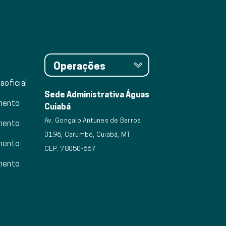
Operações
aoficial
Sede Administrativa Águas
mento
Cuiabá
Av. Gonçalo Antunes de Barros
mento
3196, Carumbé, Cuiabá, MT
mento
CEP: 78050-667
mento