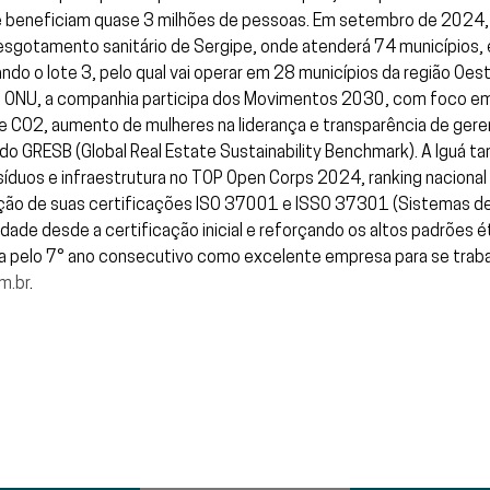
e beneficiam quase 3 milhões de pessoas. Em setembro de 2024, a
sgotamento sanitário de Sergipe, onde atenderá 74 municípios, e
o o lote 3, pelo qual vai operar em 28 municípios da região Oest
 da ONU, a companhia participa dos Movimentos 2030, com foco e
e CO2, aumento de mulheres na liderança e transparência de ger
do GRESB (Global Real Estate Sustainability Benchmark). A Iguá t
duos e infraestrutura no TOP Open Corps 2024, ranking nacional q
ção de suas certificações ISO 37001 e ISSO 37301 (Sistemas d
de desde a certificação inicial e reforçando os altos padrões ét
a pelo 7° ano consecutivo como excelente empresa para se trabal
m.br
.