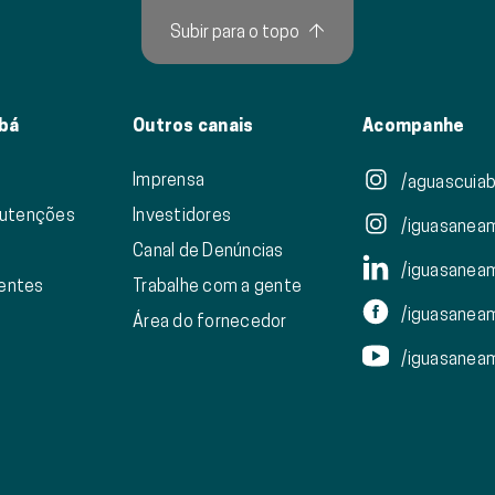
Subir para o topo
↑
bá
Outros canais
Acompanhe
Imprensa
/aguascuiab
nutenções
Investidores
/iguasanea
Canal de Denúncias
/iguasanea
ientes
Trabalhe com a gente
/iguasanea
Área do fornecedor
/iguasanea