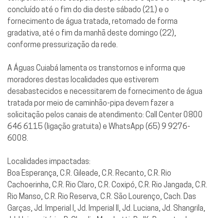
concluído até o fim do dia deste sábado (21) e o
fornecimento de água tratada, retomado de forma
gradativa, até o fim da manhã deste domingo (22),
conforme pressurização da rede.
A Águas Cuiabá lamenta os transtornos e informa que
moradores destas localidades que estiverem
desabastecidos e necessitarem de fornecimento de água
tratada por meio de caminhão-pipa devem fazer a
solicitação pelos canais de atendimento: Call Center 0800
646 6115 (ligação gratuita) e WhatsApp (65) 9 9276-
6008.
Localidades impactadas:
Boa Esperança, C.R. Gileade, C.R. Recanto, C.R. Rio
Cachoerinha, C.R. Rio Claro, C.R. Coxipó, C.R. Rio Jangada, C.R.
Rio Manso, C.R. Rio Reserva, C.R. São Lourenço, Cach. Das
Garças, Jd. Imperial I, Jd. Imperial II, Jd. Luciana, Jd. Shangrila,