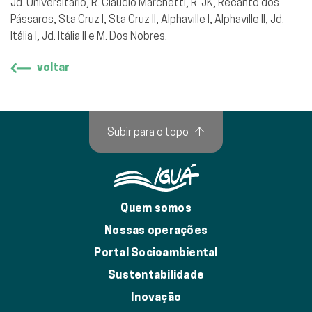
Jd. Universitário, R. Claudio Marchetti, R. JK, Recanto dos
Pássaros, Sta Cruz I, Sta Cruz II, Alphaville I, Alphaville II, Jd.
Itália I, Jd. Itália II e M. Dos Nobres.
voltar
Subir para o topo
↑
Quem somos
Nossas operações
Portal Socioambiental
Sustentabilidade
Inovação