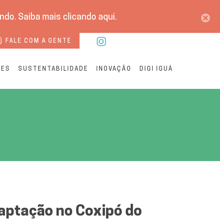
do. Saiba mais clicando aqui.
FALE COM A GENTE
RES
SUSTENTABILIDADE
INOVAÇÃO
DIGI IGUÁ
 em Águas Cuiabá
ptação no Coxipó do