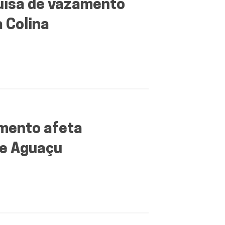
uisa de vazamento
a Colina
mento afeta
de Aguaçu