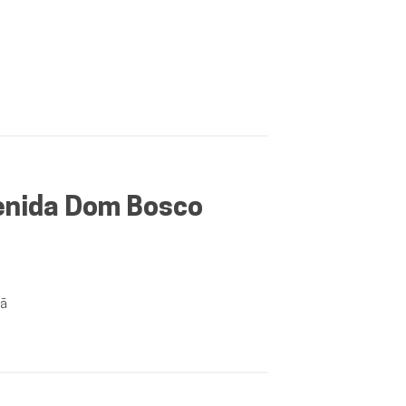
enida Dom Bosco
hã