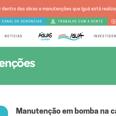
 dentro das obras e manutenções que Iguá está realizan
CANAL DE DENÚNCIAS
TRABALHE COM A GENTE
S
NOTÍCIAS
INVESTIDO
es de tratamento de Água
enções
Manutenção em bomba na ca