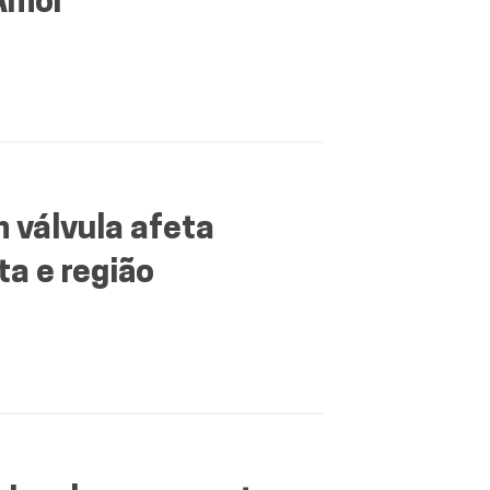
 Amor
 válvula afeta
a e região