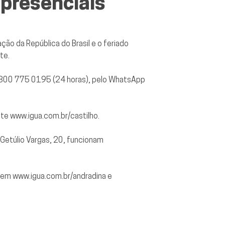
 presenciais
ção da República do Brasil e o feriado
te.
 0800 775 0195 (24 horas), pelo WhatsApp
ite
www.igua.com.br/castilho
.
e Getúlio Vargas, 20, funcionam
ssem
www.igua.com.br/andradina
e