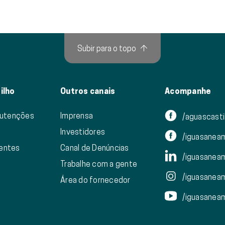
Subir para o topo
↑
ilho
Outros canais
Acompanhe
nutenções
Imprensa
/aguascasti
Investidores
/iguasanea
ientes
Canal de Denúncias
/iguasanea
Trabalhe com a gente
/iguasanea
Área do fornecedor
/iguasanea