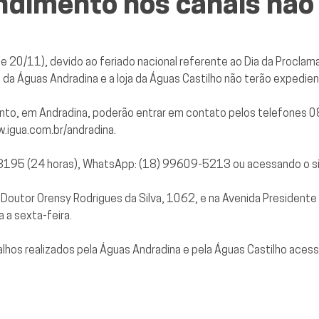
ndimento nos canais não
 e 20/11), devido ao feriado nacional referente ao Dia da Proclama
a da Águas Andradina e a loja da Águas Castilho não terão expedien
nto, em Andradina, poderão entrar em contato pelos telefones
.igua.com.br/andradina
.
 3195 (24 horas), WhatsApp: (18) 99609-5213 ou acessando o s
ua Doutor Orensy Rodrigues da Silva, 1062, e na Avenida President
a sexta-feira.
alhos realizados pela Águas Andradina e pela Águas Castilho ace