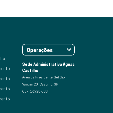
Operações
lho
Sede Administrativa Águas
mento
Castilho
Avenida Presidente Getúlio
mento
Vargas 20, Castilho, SP
mento
CEP: 16920-000
mento