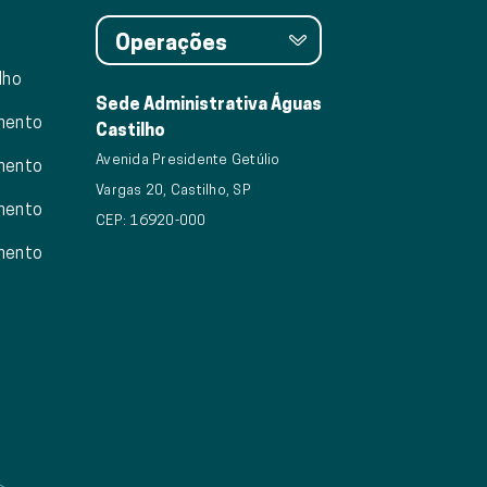
Operações
lho
Sede Administrativa Águas
mento
Castilho
Avenida Presidente Getúlio
mento
Vargas 20, Castilho, SP
mento
CEP: 16920-000
mento