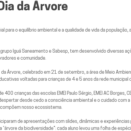
ia da Árvore
 para o equilíbrio ambiental e a qualidade de vida da população
o grupo Iguá Saneamento e Sabesp, tem desenvolvido diversas açõe
oradores e comunidade.
da Árvore, celebrado em 21 de setembro, a área de Meio Ambien
educativas voltadas para crianças de 4 e 5 anos da rede municipal 
de 400 crianças das escolas EMEI Paulo Sérgio, EMEI AC Borges, CEM
i despertar desde cedo a consciência ambiental e o cuidado com a
ue compõem nosso ecossistema.
rticiparam de apresentações com slides, dinâmicas e experiências
 “árvore da biodiversidade”: cada aluno levou uma folha de espéc