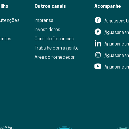
ilho
Outros canais
Acompanhe
nutenções
Imprensa
/aguascasti
Investidores
/iguasanea
ientes
Canal de Denúncias
/iguasanea
Trabalhe com a gente
/iguasanea
Área do fornecedor
/iguasanea