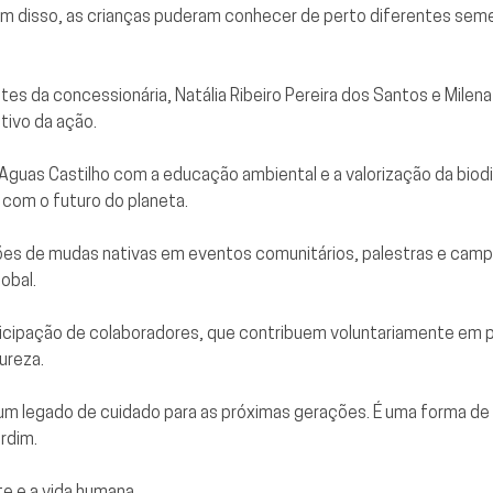
lém disso, as crianças puderam conhecer de perto diferentes sem
antes da concessionária, Natália Ribeiro Pereira dos Santos e Mile
tivo da ação.
guas Castilho com a educação ambiental e a valorização da biodiv
com o futuro do planeta.
ções de mudas nativas em eventos comunitários, palestras e cam
obal.
icipação de colaboradores, que contribuem voluntariamente em p
ureza.
um legado de cuidado para as próximas gerações. É uma forma de 
rdim.
te e a vida humana