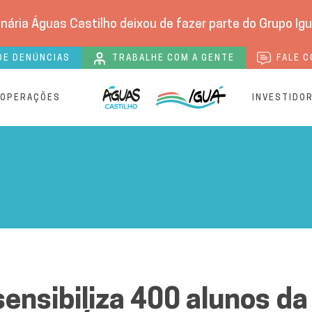
nária Águas Castilho deixou de fazer parte do Grupo Igu
DE DENÚNCIAS
TRABALHE COM A GENTE
FALE C
 OPERAÇÕES
INVESTIDO
a 400 alunos da rede públ
ensibiliza 400 alunos da