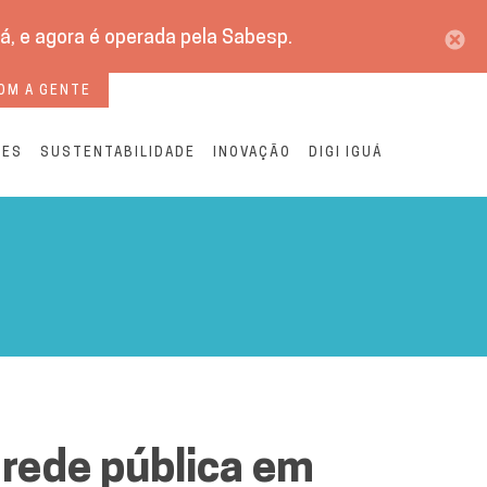
á, e agora é operada pela Sabesp.
OM A GENTE
RES
SUSTENTABILIDADE
INOVAÇÃO
DIGI IGUÁ
ica em homenagem ao Dia da
 rede pública em