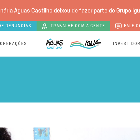
nária Águas Castilho deixou de fazer parte do Grupo Igu
DE DENÚNCIAS
TRABALHE COM A GENTE
FALE C
 OPERAÇÕES
INVESTIDO
a segunda edição do Viva V