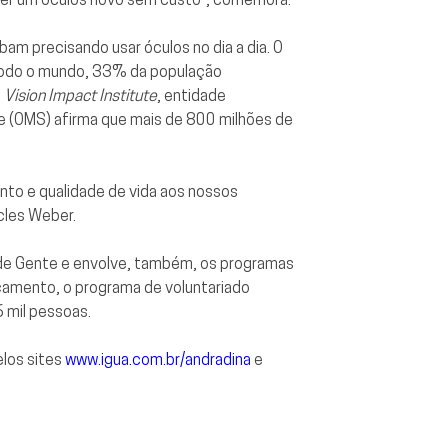
am precisando usar óculos no dia a dia. O
todo o mundo, 33% da população
o
Vision Impact Institute
, entidade
de (OMS) afirma que mais de 800 milhões de
to e qualidade de vida aos nossos
cles Weber.
de Gente e envolve, também, os programas
çamento, o programa de voluntariado
 mil pessoas.
elos sites
www.igua.com.br/andradina
e