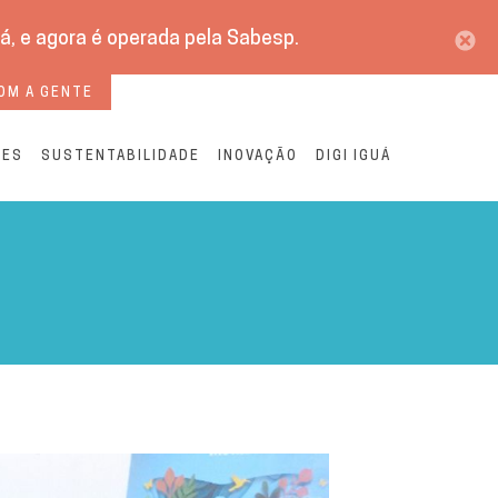
á, e agora é operada pela Sabesp.
OM A GENTE
RES
SUSTENTABILIDADE
INOVAÇÃO
DIGI IGUÁ
isão |