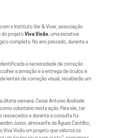
a com o
Instituto Ver & Viver,
associação
o do
projeto
Viva Visão
, uma iniciativa
gico completo. No ano passado, durante a
 Identificada a necessidade de correção
scolher a armação e a entrega de óculos é
 lentes de correção visual, receberão um
a última semana. Cesar Antonio Andrade
omo voluntário nesta ação. Para ele, ter
 ressecados e durante a consulta fui
andim Junior, almoxarife da Águas Castilho,
 Viva Visão um projeto que valoriza os
lher um óculos novo sem custo”, comemora.