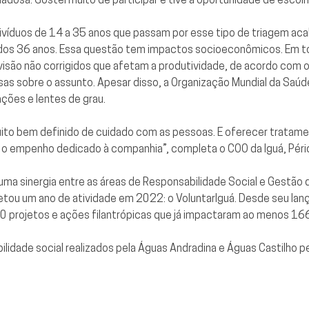
víduos de 14 a 35 anos que passam por esse tipo de triagem acab
r dos 36 anos. Essa questão tem impactos socioeconômicos. Em 
são não corrigidos que afetam a produtividade, de acordo com 
isas sobre o assunto. Apesar disso, a Organização Mundial da Saú
ões e lentes de grau.
ito bem definido de cuidado com as pessoas. E oferecer tratamen
es o empenho dedicado à companhia”, completa o COO da Iguá, Péri
 uma sinergia entre as áreas de Responsabilidade Social e
Gestão 
tou um ano de atividade em 2022: o VoluntarIguá. Desde seu lan
60 projetos e ações filantrópicas que já impactaram ao menos 166
ilidade social realizados pela Águas Andradina e Águas Castilho p