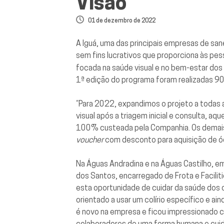
Visão
01 de dezembro de 2022
A Iguá, uma das principais empresas de sa
sem fins lucrativos que proporciona às pes
focada na saúde visual e no bem-estar do
1ª edição do programa foram realizadas 90
“Para 2022, expandimos o projeto a todas 
visual após a triagem inicial e consulta, 
100% custeada pela Companhia. Os demais
voucher
com desconto para aquisição de ócu
Na Águas Andradina e na Águas Castilho, 
dos Santos, encarregado de Frota e Facilit
esta oportunidade de cuidar da saúde dos 
orientado a usar um colírio específico e ai
é novo na empresa e ficou impressionado co
colaboradores de uma forma humana e cuida