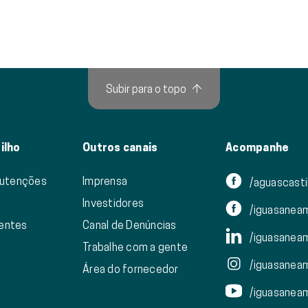
Subir para o topo
↑
ilho
Outros canais
Acompanhe
nutenções
Imprensa
/aguascasti
Investidores
/iguasanea
ientes
Canal de Denúncias
/iguasanea
Trabalhe com a gente
/iguasanea
Área do fornecedor
/iguasanea