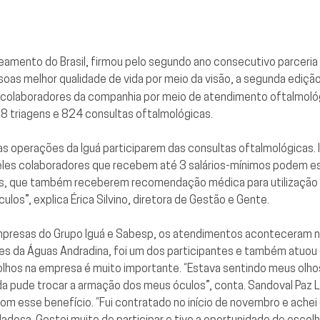
neamento do Brasil, firmou pelo segundo ano consecutivo parceri
soas melhor qualidade de vida por meio da visão, a segunda ediçã
s colaboradores da companhia por meio de atendimento oftalmoló
8 triagens e 824 consultas oftalmológicas.
as operações da Iguá participarem das consultas oftalmológicas.
aqueles colaboradores que recebem até 3 salários-mínimos podem e
, que também receberem recomendação médica para utilização de
los”, explica Érica Silvino, diretora de Gestão e Gente.
empresas do
Grupo Iguá
e
Sabesp
, os atendimentos aconteceram n
ies da Águas Andradina, foi um dos participantes e também atuou c
olhos na empresa é muito importante. “Estava sentindo meus olhos
nda pude trocar a armação dos meus óculos”, conta. Sandoval Paz L
m esse benefício. “Fui contratado no início de novembro e achei o
dosa. Gostei muito de participar e tive a oportunidade de esco