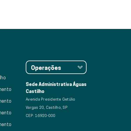
Operações
lho
Sede Administrativa Águas
mento
Castilho
Avenida Presidente Getúlio
mento
Vargas 20, Castilho, SP
mento
CEP: 16920-000
mento