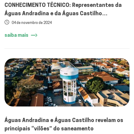
CONHECIMENTO TÉCNICO: Representantes da
Águas Andradina e da Águas Castilho
participam da Feira Nacional de Saneamento e
04 de novembro de 2024
Meio Ambiente
saiba mais
Águas Andradina e Águas Castilho revelam os
principais “vilões” do saneamento