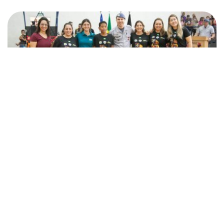
RESPONSABILIDADE SOCIAL: Águas Andradina
apoia formatura dos alunos do Proerd
01 de julho de 2024
saiba mais