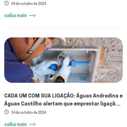
24 de outubro de 2024
saiba mais
CADA UM COM SUA LIGAÇÃO: Águas Andradina e
Águas Castilho alertam que emprestar ligação
de água é ilegal
14 de outubro de 2024
saiba mais