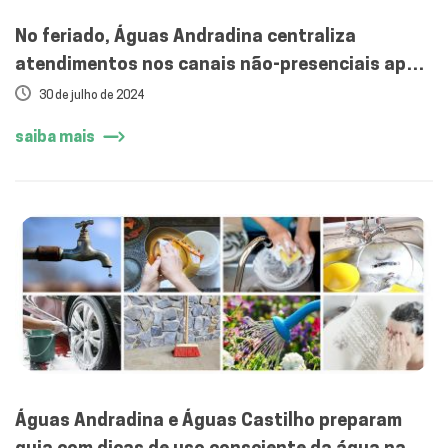
No feriado, Águas Andradina centraliza
atendimentos nos canais não-presenciais após
o meio-dia
30 de julho de 2024
saiba mais
Águas Andradina e Águas Castilho preparam
guia com dicas de uso consciente da água nas