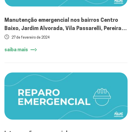
Manutenção emergencial nos bairros Centro
Baixo, Jardim Alvorada, Vila Passarelli, Pereira
Jordão, São João e Bom Jesus
27 de fevereiro de 2024
saiba mais