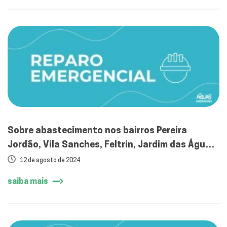
Sobre abastecimento nos bairros Pereira
Jordão, Vila Sanches, Feltrin, Jardim das Águas
e Parque Morumbi
12 de agosto de 2024
saiba mais