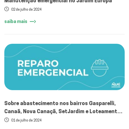
Manutenção emergencial no Jardim Europa
02 de julho de 2024
saiba mais
Sobre abastecimento nos bairros Gasparelli,
Canaã, Nova Canaçã, SetJardim e Loteamento
HS Rio Preto
01 de julho de 2024