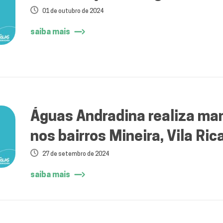
01 de outubro de 2024
saiba mais
Águas Andradina realiza ma
nos bairros Mineira, Vila Rica
Jardim Marin e São Pedro.
27 de setembro de 2024
saiba mais