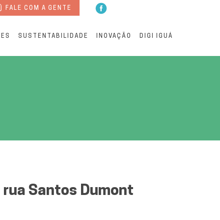
FALE COM A GENTE
RES
SUSTENTABILIDADE
INOVAÇÃO
DIGI IGUÁ
 em Águas Andradina
 rua Santos Dumont