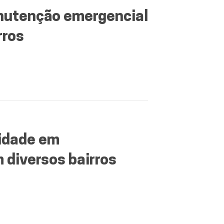
nutenção emergencial
rros
idade em
diversos bairros