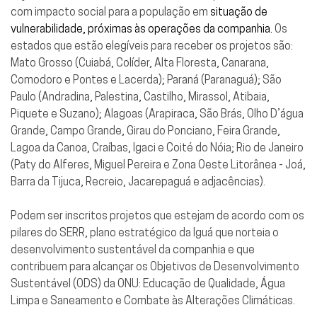
com impacto social para a população em
situação de
vulnerabilidade, próximas às operações da companhia.
Os
estados que estão elegíveis para receber os projetos são:
Mato Grosso (Cuiabá, Colíder, Alta Floresta, Canarana,
Comodoro e Pontes e Lacerda); Paraná (Paranaguá); São
Paulo (Andradina, Palestina, Castilho, Mirassol, Atibaia,
Piquete e Suzano); Alagoas (Arapiraca, São Brás, Olho D’água
Grande, Campo Grande, Girau do Ponciano, Feira Grande,
Lagoa da Canoa, Craíbas, Igaci e Coité do Nóia; Rio de Janeiro
(Paty do Alferes, Miguel Pereira e Zona Oeste Litorânea - Joá,
Barra da Tijuca, Recreio, Jacarepaguá e adjacências).
Podem ser inscritos projetos que estejam de acordo com os
pilares do SERR, plano estratégico da Iguá que norteia o
desenvolvimento sustentável da companhia e que
contribuem para alcançar os Objetivos de Desenvolvimento
Sustentável (ODS) da ONU: Educação de Qualidade, Água
Limpa e Saneamento e Combate às Alterações Climáticas.