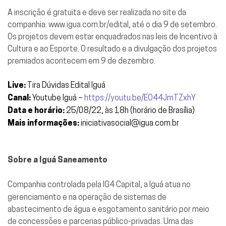
A inscrição é gratuita e deve ser realizada no site da
companhia:
www.igua.com.br/edital
, até o dia 9 de setembro.
Os projetos devem estar enquadrados nas leis de Incentivo à
Cultura e ao Esporte. O resultado e a divulgação dos projetos
premiados acontecem em 9 de dezembro.
Live:
Tira Dúvidas Edital Iguá
Canal:
Youtube Iguá –
https://youtu.be/EO44JmTZxhY
Data e horário:
25/08/22, às 18h (horário de Brasília)
Mais informações:
iniciativasocial@igua.com.br
Sobre a Iguá Saneamento
Companhia controlada pela IG4 Capital, a Iguá atua no
gerenciamento e na operação de sistemas de
abastecimento de água e esgotamento sanitário por meio
de concessões e parcerias público-privadas. Uma das