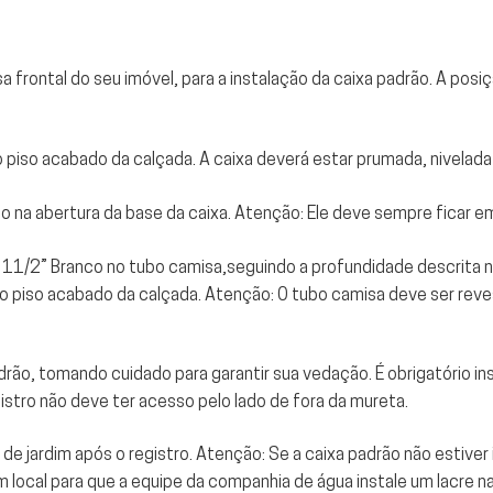
 frontal do seu imóvel, para a instalação da caixa padrão. A posiç
 do piso acabado da calçada. A caixa deverá estar prumada, nivelad
co na abertura da base da caixa. Atenção: Ele deve sempre ficar em
C 11/2” Branco no tubo camisa,seguindo a profundidade descrita n
do piso acabado da calçada. Atenção: O tubo camisa deve ser rev
drão, tomando cuidado para garantir sua vedação. É obrigatório insta
gistro não deve ter acesso pelo lado de fora da mureta.
 de jardim após o registro. Atenção: Se a caixa padrão não estiver
 um local para que a equipe da companhia de água instale um lacre 