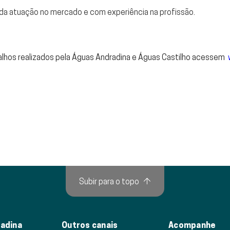
ida atuação no mercado e com experiência na profissão.
alhos realizados pela Águas Andradina e Águas Castilho acessem
Subir para o topo
↑
adina
Outros canais
Acompanhe