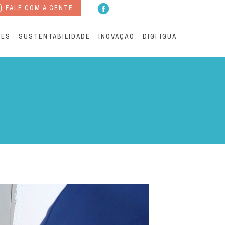
FALE COM A GENTE
RES
SUSTENTABILIDADE
INOVAÇÃO
DIGI IGUÁ
u imóvel? | Águas Andradin