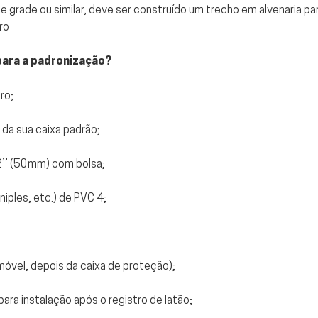
 grade ou similar, deve ser construído um trecho em alvenaria par
tro
para a padronização?
ro;
 da sua caixa padrão;
2’’ (50mm) com bolsa;
niples, etc.) de PVC 4;
imóvel, depois da caixa de proteção);
 para instalação após o registro de latão;