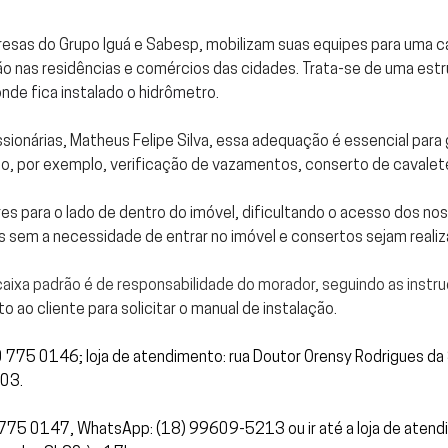
resas do
Grupo Iguá
e
Sabesp
, mobilizam suas equipes para uma 
ão nas residências e comércios das cidades. Trata-se de uma est
onde fica instalado o hidrômetro.
onárias, Matheus Felipe Silva, essa adequação é essencial para ga
, por exemplo, verificação de vazamentos, conserto de cavaletes
es para o lado de dentro do imóvel,
dificultando o acesso dos no
as sem a necessidade de entrar no imóvel e consertos sejam realiz
 caixa padrão é de responsabilidade do morador, seguindo as instr
o ao cliente para solicitar o manual de instalação.
75 0146; loja de atendimento: rua Doutor Orensy Rodrigues da S
03.
 775 0147, WhatsApp: (18) 99609-5213
ou ir até a loja de ate