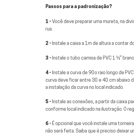
Passos para a padronização?
1 -
Você deve preparar uma mureta, na divisa
rua.
2 -
Instale a caixa a 1m de altura a contar
3 -
Instale o tubo camisa de PVC 1 1⁄2” bran
4 -
Instale a curva de 90o raio longo de PV
curva deve ficar entre 30 e 40 cm abaixo 
a instalação da curva no local indicado.
5 -
Instale as conexões, a partir da caixa pa
conforme local indicado na ilustração. O re
6 -
É opcional que você instale uma torneira
não será feita. Saiba que é preciso deixar