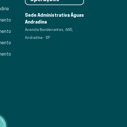
dina
Sede Administrativa Águas
mento
Andradina
Avenida Bandeirantes, 665,
mento
Andradina - SP
mento
mento