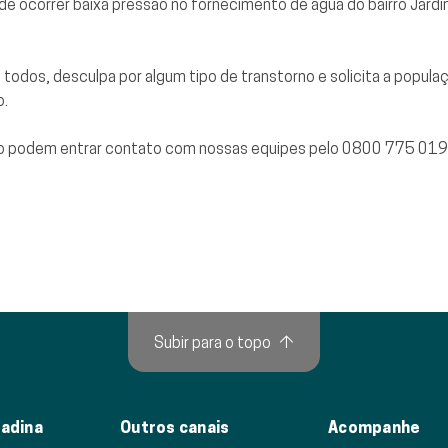
 ocorrer baixa pressão no fornecimento de água do bairro Jardi
todos, desculpa por algum tipo de transtorno e solicita a popu
o.
to podem entrar contato com nossas equipes pelo 0800 775 01
Subir para o topo
↑
adina
Outros canais
Acompanhe