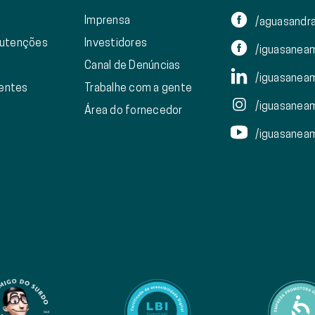
Imprensa
/aguasandra
nutenções
Investidores
/iguasanea
Canal de Denúncias
/iguasanea
ientes
Trabalhe com a gente
/iguasanea
Área do fornecedor
/iguasanea