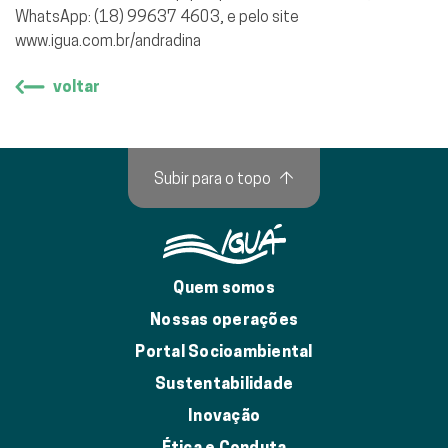
WhatsApp: (18) 99637 4603, e pelo site
www.igua.com.br/andradina
voltar
Subir para o topo
↑
Quem somos
Nossas operações
Portal Socioambiental
Sustentabilidade
Inovação
Ética e Conduta